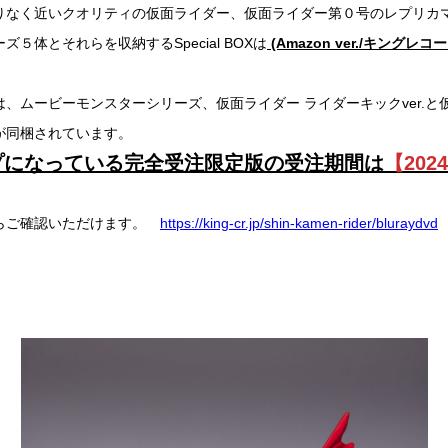
りなく近いクオリティの仮面ライダー、仮面ライダー第０号のレプリカ
５体とそれらを収納するSpecial BOXは
(Amazon ver./キングレコード
は、ムービーモンスターシリーズ、仮面ライダー ライダーキックver.
が同梱されています。
プになっている完全受注限定版の受注期間は
【202
らご確認いただけます。
https://king-cr.jp/shin-kamen-rider/bluraydvd