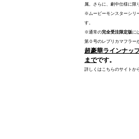
属。さらに、劇中仕様に限
※ムービーモンスターシリーズ
す。
※通常の
完全受注限定版
に
第０号のレプリカマフラー
超豪華ラインナッ
まで
です。
詳しくはこちらのサイトか